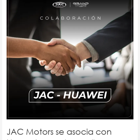
Motors
se
asocia
con
Huawei
para
desarrollar
vehículos
eléctricos
inteligentes
de
lujo.
JAC Motors se asocia con