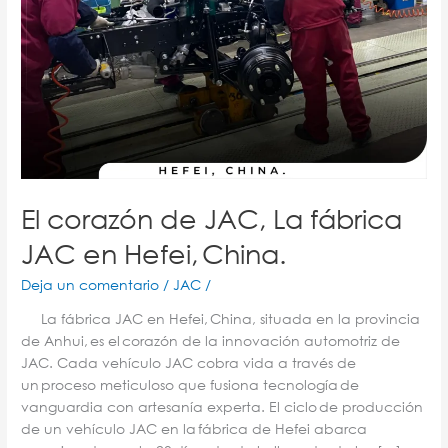
El corazón de JAC, La fábrica
JAC en Hefei, China.
Deja un comentario
/
JAC
/
La fábrica JAC en Hefei, China, situada en la provincia
de Anhui, es el corazón de la innovación automotriz de
JAC.​ Cada vehículo JAC cobra vida a través de
un proceso meticuloso que fusiona tecnología de
vanguardia con artesanía experta. El ciclo de producción
de un vehículo JAC en la fábrica de Hefei abarca