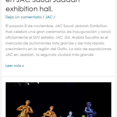
exhibition hall.
Deja un comentario
/
JAC
/
El pasado 8 de noviembre, JAC Saudi Jeddah Exhibition
Hall celebró una gran ceremonia de inauguración y lanzó
oficialmente el SUV estrella: JAC JS4. Arabia Saudita es el
mercado de automóviles más grande y de más rápido
crecimiento en la región del Golfo. La sala de exposiciones
JAC en Jeddah, la segunda ciudad más grande
Leer más »
JAC
ganador
del
Autovision
China
Future