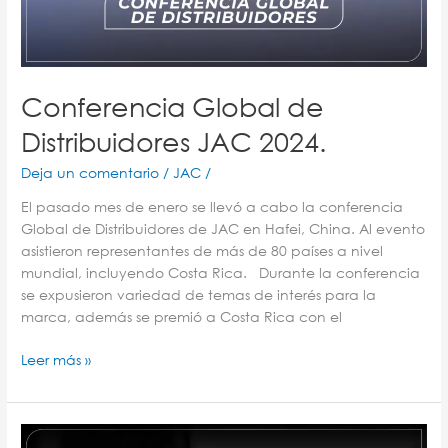
Conferencia Global de
Distribuidores JAC 2024.
Deja un comentario
/
JAC
/
El pasado mes de enero se llevó a cabo la conferencia
Global de Distribuidores de JAC en Hafei, China. Al evento
asistieron representantes de más de 80 países a nivel
mundial, incluyendo Costa Rica. Durante la conferencia
se expusieron variedad de temas de interés para la
marca, además se premió a Costa Rica con el
Leer más »
JAC