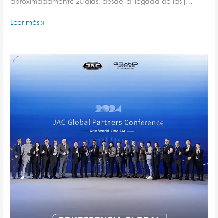
aproximadamente 20 días, desde la llegada de las […]
Leer más »
Conferencia
Global
de
Distribuidores
JAC
2024.