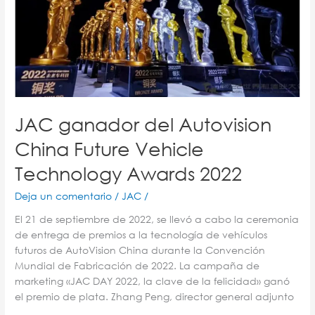
Vehicle
Technology
Awards
2022
JAC ganador del Autovision
China Future Vehicle
Technology Awards 2022
Deja un comentario
/
JAC
/
El 21 de septiembre de 2022, se llevó a cabo la ceremonia
de entrega de premios a la tecnología de vehículos
futuros de AutoVision China durante la Convención
Mundial de Fabricación de 2022. La campaña de
marketing «JAC DAY 2022, la clave de la felicidad» ganó
el premio de plata. Zhang Peng, director general adjunto