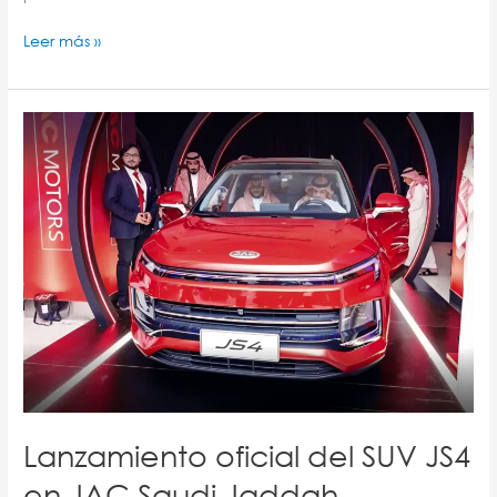
Leer más »
Lanzamiento
oficial
del
SUV
JS4
en
JAC
Saudi
Jaddah
exhibition
hall.
Lanzamiento oficial del SUV JS4
en JAC Saudi Jaddah