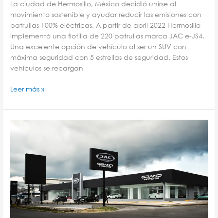
La ciudad de Hermosillo, México decidió unirse al
movimiento sostenible y ayudar reducir las emisiones con
patrullas 100% eléctricas. A partir de abril 2022 Hermosillo
implementó una flotilla de 220 patrullas marca JAC e-JS4.
Una excelente opción de vehículo al ser un SUV con
máxima seguridad con 5 estrellas de seguridad. Estos
vehículos se recargan
Leer más »
Inauguración
del
showroom
principal
del
JAC
Grand
Motors.