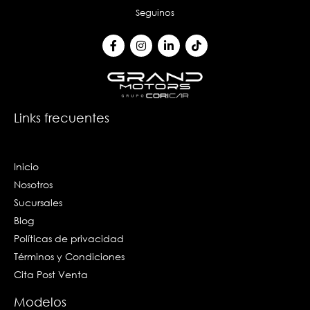
Seguinos
F
I
L
T
a
n
i
i
c
s
n
k
e
t
k
t
b
a
e
o
o
g
d
k
o
r
i
k
a
n
Links frecuentes
-
m
-
f
i
n
Inicio
Nosotros
Sucursales
Blog
Políticas de privacidad
Términos y Condiciones
Cita Post Venta
Modelos