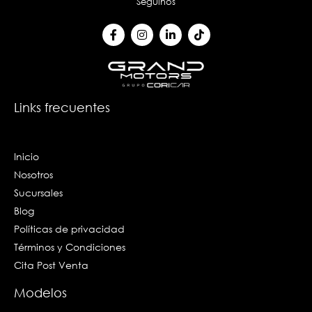
Seguinos
F
I
L
T
a
n
i
i
c
s
n
k
e
t
k
t
b
a
e
o
o
g
d
k
o
r
i
k
a
n
Links frecuentes
-
m
-
f
i
n
Inicio
Nosotros
Sucursales
Blog
Políticas de privacidad
Términos y Condiciones
Cita Post Venta
Modelos