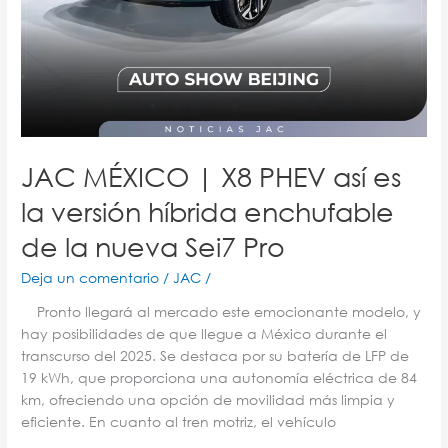
la
nueva
Sei7
Pro
JAC MÉXICO | X8 PHEV así es
la versión híbrida enchufable
de la nueva Sei7 Pro
Deja un comentario
/
JAC
/
Pronto llegará al mercado este emocionante modelo, y
hay posibilidades de que llegue a México durante el
transcurso del 2025. Se destaca por su batería de LFP de
19 kWh, que proporciona una autonomía eléctrica de 84
km, ofreciendo una opción de movilidad más limpia y
eficiente. En cuanto al tren motriz, el vehículo