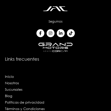
Seguinos
F
I
L
T
a
n
i
i
c
s
n
k
e
t
k
t
b
a
e
o
o
g
d
k
o
r
i
k
a
n
Links frecuentes
-
m
-
f
i
n
Inicio
Nosotros
Sucursales
Blog
Políticas de privacidad
Términos y Condiciones