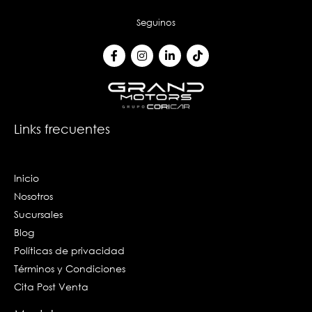
Seguinos
F
I
L
T
a
n
i
i
c
s
n
k
e
t
k
t
b
a
e
o
o
g
d
k
o
r
i
k
a
n
Links frecuentes
-
m
-
f
i
n
Inicio
Nosotros
Sucursales
Blog
Políticas de privacidad
Términos y Condiciones
Cita Post Venta