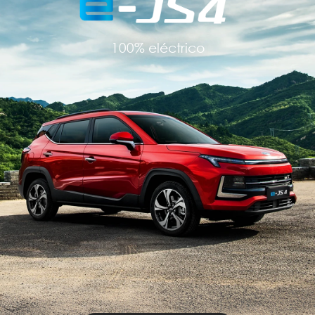
100% eléctrico