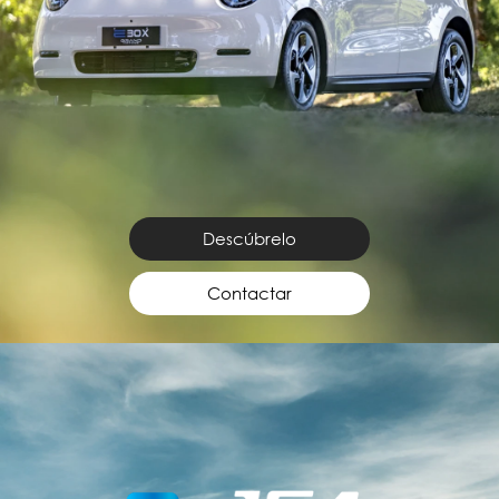
Descúbrelo
Contactar