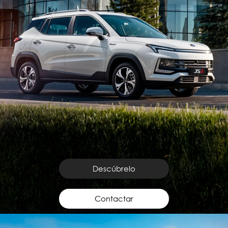
Descúbrelo
Contactar