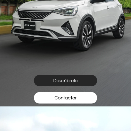
Descúbrelo
Contactar