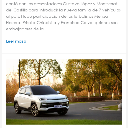
contó con los presentadores Gustavo López y Montserrat
del Castillo para introducir la nueva familia de 7 vehículos
al país. Hubo participación de los futbolistas Melissa
Herrera, Priscila Chinchilla y Francisco Calvo, quienes son
embajadores de la
Leer más »
Empresas
conjuntas
y
alianzas.