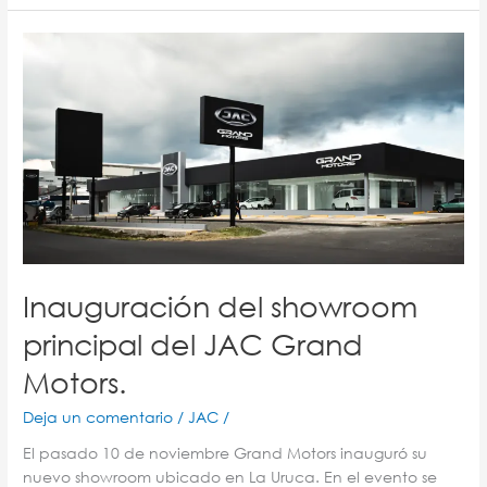
Inauguración
del
showroom
principal
del
JAC
Grand
Motors.
Inauguración del showroom
principal del JAC Grand
Motors.
Deja un comentario
/
JAC
/
El pasado 10 de noviembre Grand Motors inauguró su
nuevo showroom ubicado en La Uruca. En el evento se