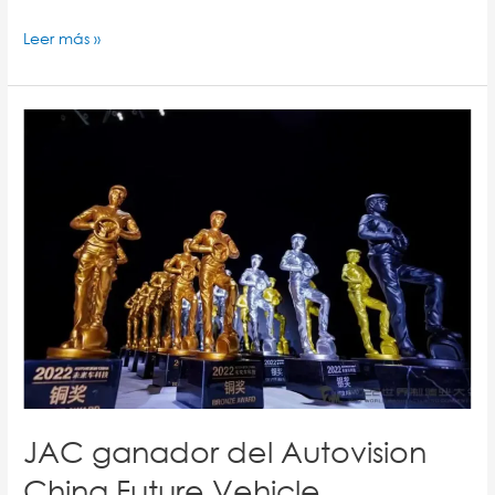
Leer más »
JAC
ganador
del
Autovision
China
Future
Vehicle
Technology
Awards
2022
JAC ganador del Autovision
China Future Vehicle