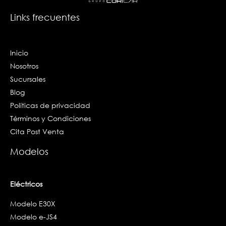
o
r
i
k
a
n
Links frecuentes
-
m
-
f
i
n
Inicio
Nosotros
Sucursales
Blog
Políticas de privacidad
Términos y Condiciones
Cita Post Venta
Modelos
Eléctricos
Modelo E30X
Modelo e-JS4