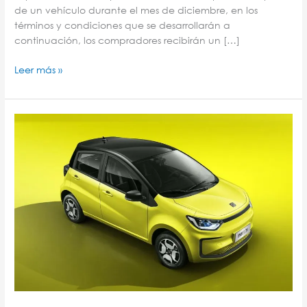
de un vehículo durante el mes de diciembre, en los
términos y condiciones que se desarrollarán a
continuación, los compradores recibirán un […]
Leer más »
El
vehículo
eléctrico
más
vendido
en
México.