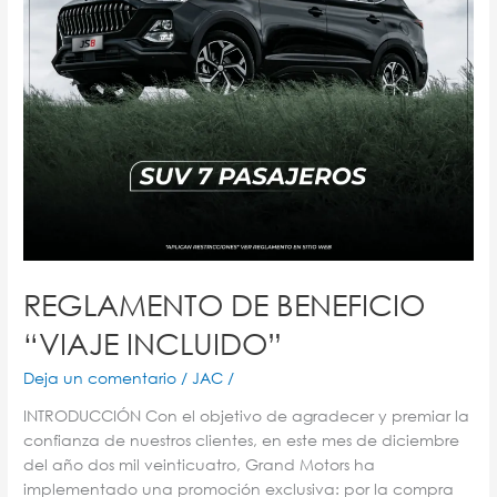
REGLAMENTO DE BENEFICIO
“VIAJE INCLUIDO”
Deja un comentario
/
JAC
/
INTRODUCCIÓN Con el objetivo de agradecer y premiar la
confianza de nuestros clientes, en este mes de diciembre
del año dos mil veinticuatro, Grand Motors ha
implementado una promoción exclusiva: por la compra