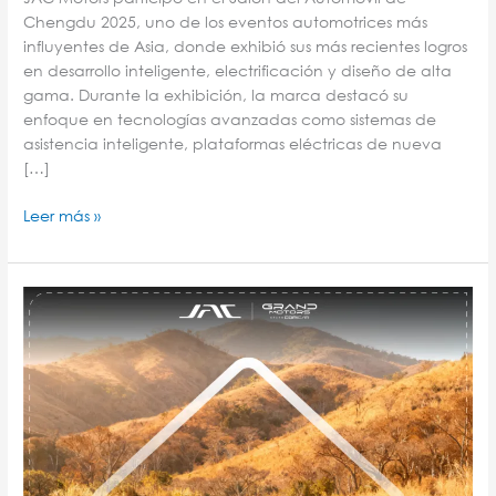
Chengdu 2025, uno de los eventos automotrices más
influyentes de Asia, donde exhibió sus más recientes logros
en desarrollo inteligente, electrificación y diseño de alta
gama. Durante la exhibición, la marca destacó su
enfoque en tecnologías avanzadas como sistemas de
asistencia inteligente, plataformas eléctricas de nueva
[…]
Leer más »
JAC
Motors
registra
un
crecimiento
superior
al
20%
en