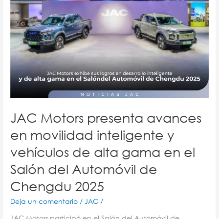
de
alta
gama
en
el
Salón
del
Automóvil
de
Chengdu
2025
JAC Motors presenta avances
en movilidad inteligente y
vehículos de alta gama en el
Salón del Automóvil de
Chengdu 2025
Deja un comentario
/
JAC
/
JAC Motors participó en el Salón del Automóvil de