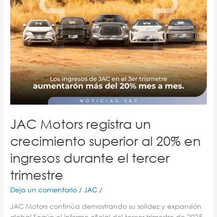
ingresos
durante
el
tercer
trimestre
JAC Motors registra un
crecimiento superior al 20% en
ingresos durante el tercer
trimestre
Deja un comentario
/
JAC
/
JAC Motors continúa demostrando su solidez y expansión
global.Según el informe oficial del tercer trimestre de 2025,