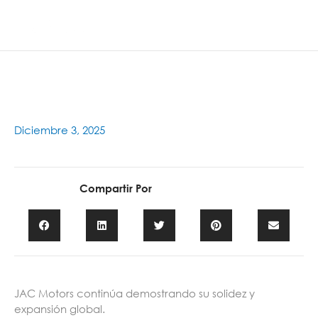
Ir
Main
al
contenido
Men
Diciembre 3, 2025
Compartir Por
JAC Motors continúa demostrando su solidez y
expansión global.