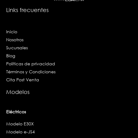
o
r
i
k
a
n
Links frecuentes
-
m
-
f
i
n
Inicio
Nosotros
Sucursales
Blog
Políticas de privacidad
Términos y Condiciones
Cita Post Venta
Modelos
Eléctricos
Modelo E30X
Modelo e-JS4