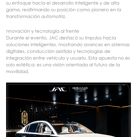
su enfoque hacia el desarrollo inteligente y de alta
gama, reafirmando su posición como pionero en la
transformación automotriz.
nnovación y tecnología al frente
Durante el evento, JAC destacó su impulso hacia
soluciones inteligentes, mostrando avances en sistemas
digitales, conducción asistida y tecnologías de
integración entre vehículo y usuario. Esta apuesta no es
solo estética: es una visión orientada al futuro de la
movilidad.