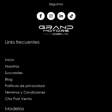
Seguinos
F
I
L
T
a
n
i
i
c
s
n
k
e
t
k
t
b
a
e
o
o
g
d
k
o
r
i
k
a
n
Links frecuentes
-
m
-
f
i
n
Inicio
Nosotros
Sucursales
Blog
Políticas de privacidad
Términos y Condiciones
Cita Post Venta
Modelos