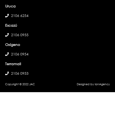
Uruca
2106 6254
Escazú
2106 0955
Oxígeno
2106 0954
Terramall
2106 0953
Copyright © 2022 JAC
Designed by IanAgency