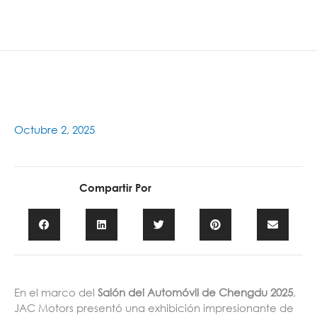
Ir
Main
al
contenido
Men
Octubre 2, 2025
Compartir Por
En el marco del
Salón del Automóvil de Chengdu 2025
,
JAC Motors presentó una exhibición impresionante de