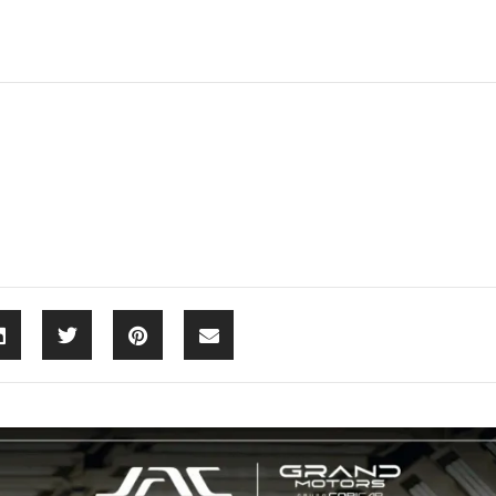
NEW T8 PRO
E30X
e-JS4
e-J7
JS2
JS2 PRO
JS4
JS8 P