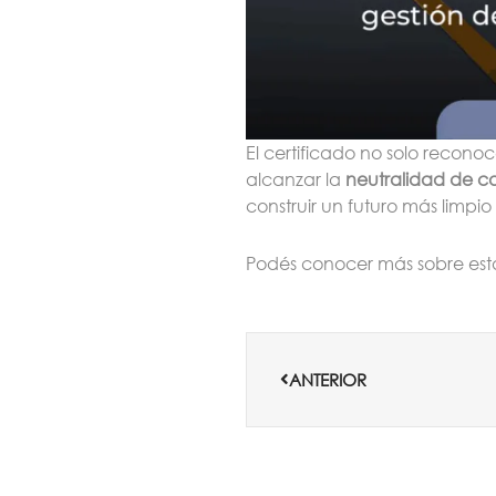
El certificado no solo recono
alcanzar la
neutralidad de c
construir un futuro más limpio
Podés conocer más sobre est
Ant
ANTERIOR