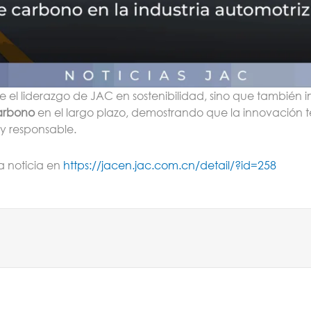
ce el liderazgo de JAC en sostenibilidad, sino que también 
arbono
en el largo plazo, demostrando que la innovación 
 y responsable.
a noticia en
https://jacen.jac.com.cn/detail/?id=258