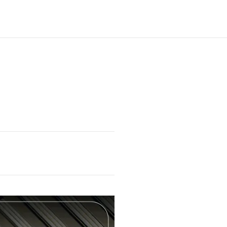
Main
RO
M4
Menu