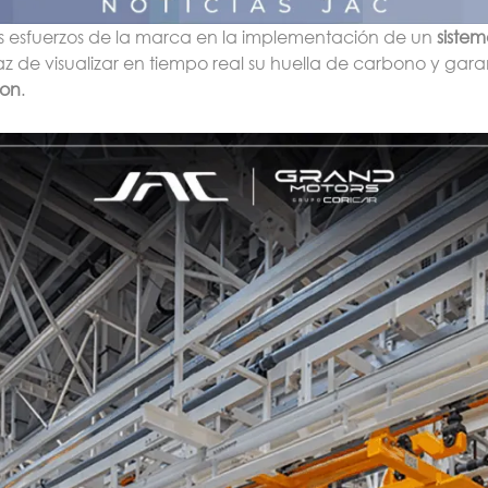
os esfuerzos de la marca en la implementación de un
siste
z de visualizar en tiempo real su huella de carbono y garan
bon
.