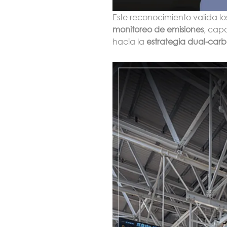
Este reconocimiento valida l
monitoreo de emisiones
, capa
hacia la
estrategia dual-car