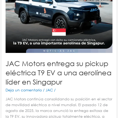
una
aerolínea
líder
en
Singapur
JAC Motors entrega su pickup
eléctrica T9 EV a una aerolínea
líder en Singapur
Deja un comentario
/
JAC
/
JAC Motors continúa consolidando su posición en el sector
de movilidad eléctrica a nivel mundial. El pasado 12 de
agosto de 2025, la marca anunció la entrega exitosa de
la T9 EV, su innovadora pickup totalmente eléctrica, a