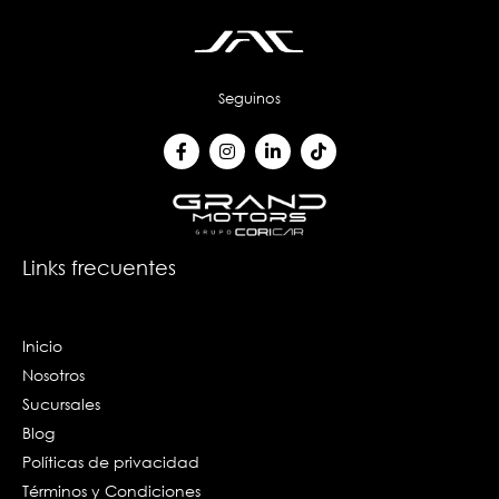
Seguinos
F
I
L
T
a
n
i
i
c
s
n
k
e
t
k
t
b
a
e
o
o
g
d
k
o
r
i
k
a
n
Links frecuentes
-
m
-
f
i
n
Inicio
Nosotros
Sucursales
Blog
Políticas de privacidad
Términos y Condiciones