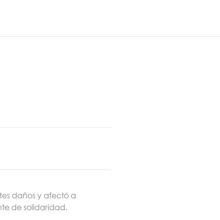
Main
RO
M4
Menu
tes daños y afectó a
e de solidaridad.