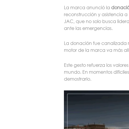
La marca anunció la
donació
reconstrucción y asistencia 
JAC, que no solo busca lider
ante las emergencias.
La donación fue canalizada 
motor de la marca va más all
Este gesto refuerza los valo
mundo. En momentos difíciles,
demostrarlo.