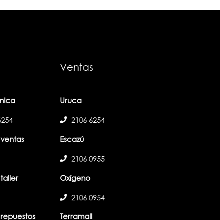
Ventas
ónica
Uruca
6254
2106 6254
ventas
Escazú
2106 0955
aller
Oxígeno
2106 0954
repuestos
Terramall