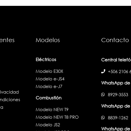
uentes
Modelos
Contacto
Eléctricos
Central telef
Modelo E30X
+506 2106 
Modelo e-JS4
WhatsApp de 
Modelo e-J7
rivacidad
8929-3553
Combustión
ndiciones
WhatsApp de t
ta
Modelo NEW T9
Modelo NEW T8 PRO
8839-1262
Modelo JS2
WhatsApp de 