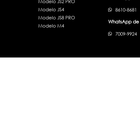
Modelo JS2 PRO
Modelo JS4
8610-8681
Modelo JS8 PRO
WhatsApp de 
Modelo M4
7009-9924