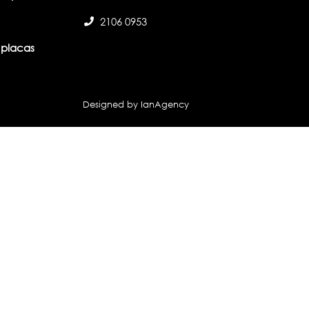
2106 0953
placas
Designed by IanAgency