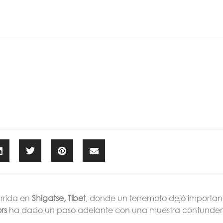
NEW T8 PRO
E30X
e-JS4
e-J7
JS2
JS2 PRO
JS4
JS8 P
urrida en
Shigatse, Tíbet
, donde un terremoto dejó importan
rs
ha dado un paso adelante con una muestra contundent