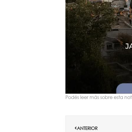
Podés leer más sobre esta not
Ant
ANTERIOR