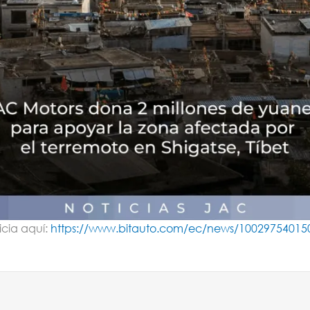
icia aquí:
https://www.bitauto.com/ec/news/100297540150